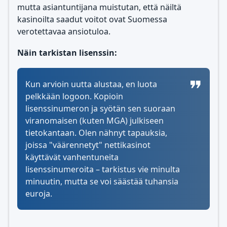
mutta asiantuntijana muistutan, että näiltä
kasinoilta saadut voitot ovat Suomessa
verotettavaa ansiotuloa.
Näin tarkistan lisenssin:
Kun arvioin uutta alustaa, en luota
pelkkään logoon. Kopioin
lisenssinumeron ja syötän sen suoraan
viranomaisen (kuten MGA) julkiseen
tietokantaan. Olen nähnyt tapauksia,
joissa "väärennetyt" nettikasinot
käyttävät vanhentuneita
lisenssinumeroita – tarkistus vie minulta
minuutin, mutta se voi säästää tuhansia
euroja.