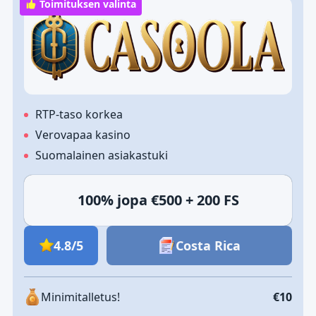
Toimituksen valinta
RTP-taso korkea
Verovapaa kasino
Suomalainen asiakastuki
100% jopa €500 + 200 FS
4.8/5
Costa Rica
Minimitalletus!
€10