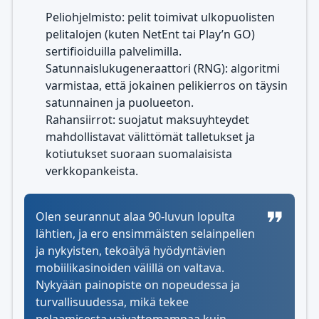
Peliohjelmisto: pelit toimivat ulkopuolisten
pelitalojen (kuten NetEnt tai Play’n GO)
sertifioiduilla palvelimilla.
Satunnaislukugeneraattori (RNG): algoritmi
varmistaa, että jokainen pelikierros on täysin
satunnainen ja puolueeton.
Rahansiirrot: suojatut maksuyhteydet
mahdollistavat välittömät talletukset ja
kotiutukset suoraan suomalaisista
verkkopankeista.
Olen seurannut alaa 90-luvun lopulta
lähtien, ja ero ensimmäisten selainpelien
ja nykyisten, tekoälyä hyödyntävien
mobiilikasinoiden välillä on valtava.
Nykyään painopiste on nopeudessa ja
turvallisuudessa, mikä tekee