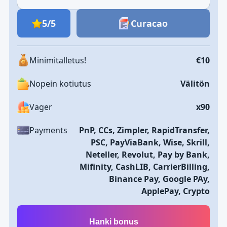
5/5
Curacao
Minimitalletus!
€10
Nopein kotiutus
Välitön
Vager
x90
Payments
PnP, CCs, Zimpler, RapidTransfer,
PSC, PayViaBank, Wise, Skrill,
Neteller, Revolut, Pay by Bank,
Mifinity, CashLIB, CarrierBilling,
Binance Pay, Google PAy,
ApplePay, Crypto
Hanki bonus