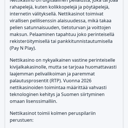
Nettikasino on digitaalinen pelialusta, joka tarjoaa
rahapelejä, kuten kolikkopelejä ja pöytäpelejä,
internetin välityksellä. Nettikasinot toimivat
virallisen pelilisenssin alaisuudessa, mikä takaa
pelien satunnaisuuden, tietoturvan ja voittojen
maksun. Pelaaminen tapahtuu joko perinteisellä
rekisteröitymisellä tai pankkitunnistautumisella
(Pay N Play).
Nettikasino on nykyaikainen vastine perinteiselle
kivijalkakasinolle, mutta se tarjoaa huomattavasti
laajemman pelivalikoiman ja paremmat
palautusprosentit (RTP). Vuonna 2026
nettikasinoiden toimintaa määrittää vahvasti
teknologinen kehitys ja Suomen siirtyminen
omaan lisenssimalliin.
Nettikasinot toimii kolmen peruspilariin
perustuen: