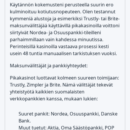
Käytännön kokemusteni perusteella suurin ero
kulminoituu kotiutusnopeuteen. Olen testannut
kymmeniä alustoja ja esimerkiksi Trustly- tai Brite-
maksunvälittäjää käyttävillä pikakasinoilla voittoni
siirtyivät Nordea- ja Osuuspankki-tileilleni
parhaimmillaan vain kahdessa minuutissa.
Perinteisillä kasinoilla vastaava prosessi kesti
usein 48 tuntia manuaalisen tarkistuksen vuoksi.
Maksunvälittäjät ja pankkiyhteydet:
Pikakasinot luottavat kolmeen suureen toimijaan:
Trustly, Zimpler ja Brite. Nämä välittäjät tekevät
yhteistyötä kaikkien suomalaisten
verkkopankkien kanssa, mukaan lukien:
Suuret pankit: Nordea, Osuuspankki, Danske
Bank.
Muut tuetut: Aktia, Oma Säästöpankki, POP