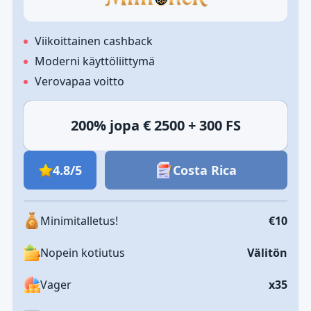
Viikoittainen cashback
Moderni käyttöliittymä
Verovapaa voitto
200% jopa € 2500 + 300 FS
4.8/5
Costa Rica
Minimitalletus!
€10
Nopein kotiutus
Välitön
Vager
x35