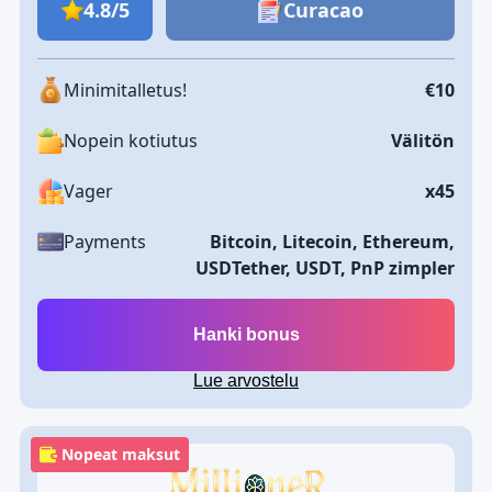
4.8/5
Curacao
Minimitalletus!
€10
Nopein kotiutus
Välitön
Vager
x45
Payments
Bitcoin, Litecoin, Ethereum,
USDTether, USDT, PnP zimpler
Hanki bonus
Lue arvostelu
Nopeat maksut